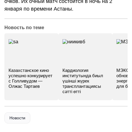
очков. Их очный матч состоится в ночь на 2
января по времени Астаны.
Новость по теме
Казахстанское кино
Кардиология
МЭКС -
успешно конкурирует
институтында биыл
обновл
с Голливудом —
үшінші жүрек
энергет
Олжас Тартаев
трансплантациясы
для бу
сәтті өтті
Новости