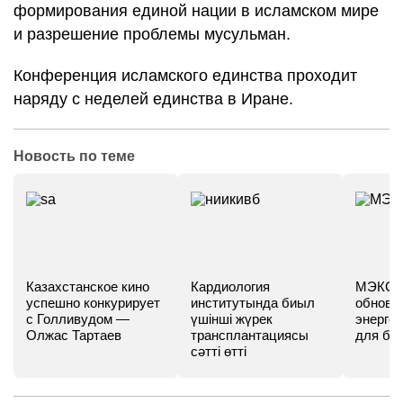
формирования единой нации в исламском мире
и разрешение проблемы мусульман.
Конференция исламского единства проходит
наряду с неделей единства в Иране.
Новость по теме
Казахстанское кино
Кардиология
МЭКС -
успешно конкурирует
институтында биыл
обновл
с Голливудом —
үшінші жүрек
энергет
Олжас Тартаев
трансплантациясы
для бу
сәтті өтті