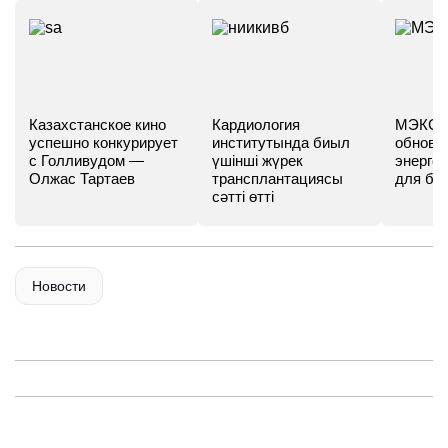
Казахстанское кино
Кардиология
МЭКС -
успешно конкурирует
институтында биыл
обновл
с Голливудом —
үшінші жүрек
энергет
Олжас Тартаев
трансплантациясы
для бу
сәтті өтті
Новости