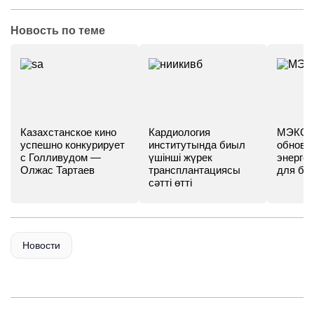
Новость по теме
Казахстанское кино
Кардиология
МЭКС -
успешно конкурирует
институтында биыл
обновл
с Голливудом —
үшінші жүрек
энергет
Олжас Тартаев
трансплантациясы
для бу
сәтті өтті
Новости