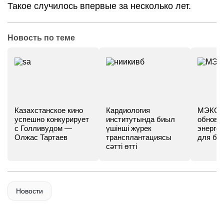
Такое случилось впервые за несколько лет.
Новость по теме
Казахстанское кино
Кардиология
МЭКС -
успешно конкурирует
институтында биыл
обновл
с Голливудом —
үшінші жүрек
энергет
Олжас Тартаев
трансплантациясы
для бу
сәтті өтті
Новости