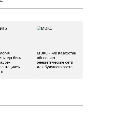
1.
логия
МЭКС - как Казахстан
утында биыл
обновляет
 жүрек
энергетические сети
лантациясы
для будущего роста
ті