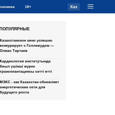
Каз
ономика
18+
ПОПУЛЯРНЫЕ
Казахстанское кино успешно
конкурирует с Голливудом —
Олжас Тартаев
Кардиология институтында
биыл үшінші жүрек
трансплантациясы сәтті өтті
МЭКС - как Казахстан обновляет
энергетические сети для
будущего роста