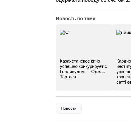
одержала победу со счетом 2:
Новость по теме
Казахстанское кино
Кардио
успешно конкурирует с
инстит
Голливудом — Олжас
үшінші
Тартаев
трансп
сәтті өт
Новости