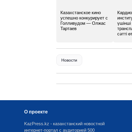
Казахстанское кино
Кардио
успешно конкурирует с
инстит
Голливудом — Олжас
үшінші
Тартаев
трансп
сәтті өт
Новости
О проекте
KazPress.kz - казахстанский новостной
интернет-портал с аудиторией 500