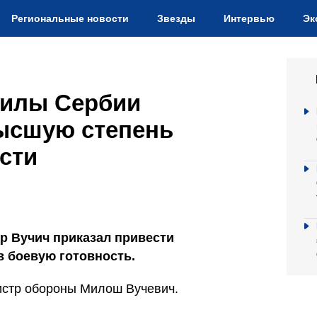
Региональные новости
Звезды
Интервью
Эк
силы Сербии
ысшую степень
сти
р Вучич приказал привести
 боевую готовность.
истр обороны Милош Вучевич.