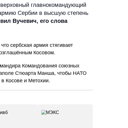
к верховный главнокомандующий
 армию Сербии в высшую степень
вил Вучевич, его слова
 что сербская армия
стягивает
озглашённым Косовом.
командира Командования союзных
аполе Стюарта Манша, чтобы
НАТО
 в Косове и Метохии
.