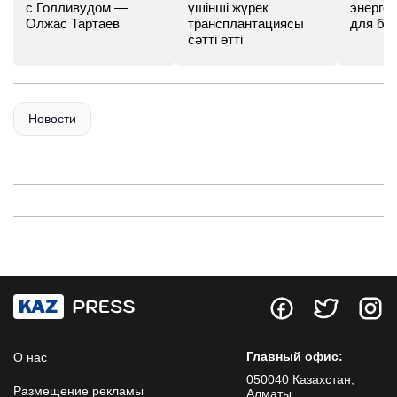
с Голливудом —
үшінші жүрек
энергет
Олжас Тартаев
трансплантациясы
для бу
сәтті өтті
Новости
Главный офис:
О нас
050040 Казахстан,
Размещение рекламы
Алматы,