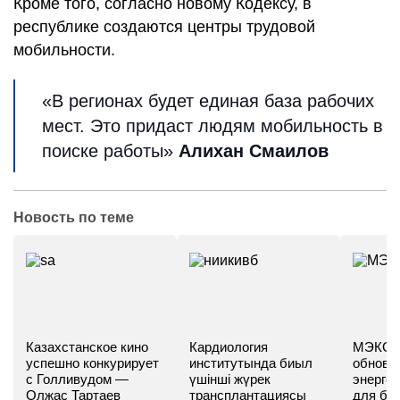
Кроме того, согласно новому Кодексу, в
республике создаются центры трудовой
мобильности.
«В регионах будет единая база рабочих
мест. Это придаст людям мобильность в
поиске работы»
Алихан Смаилов
Новость по теме
Казахстанское кино
Кардиология
МЭКС -
успешно конкурирует
институтында биыл
обновл
с Голливудом —
үшінші жүрек
энергет
Олжас Тартаев
трансплантациясы
для бу