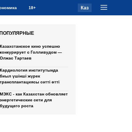
Каз
ономика
18+
ПОПУЛЯРНЫЕ
Казахстанское кино успешно
конкурирует с Голливудом —
Олжас Тартаев
Кардиология институтында
биыл үшінші жүрек
трансплантациясы сәтті өтті
МЭКС - как Казахстан обновляет
энергетические сети для
будущего роста