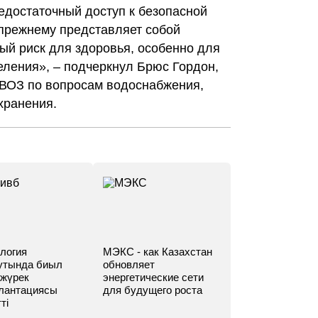
едостаточный доступ к безопасной
-прежнему представляет собой
ый риск для здоровья, особенно для
еления», – подчеркнул Брюс Гордон,
 ВОЗ по вопросам водоснабжения,
хранения.
логия
МЭКС - как Казахстан
утында биыл
обновляет
 жүрек
энергетические сети
лантациясы
для будущего роста
ті