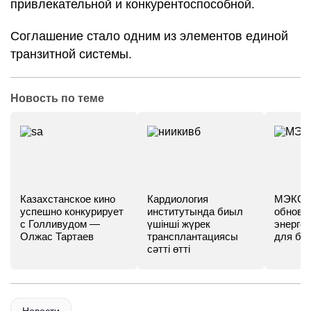
привлекательной и конкурентоспособной.
Соглашение стало одним из элементов единой
транзитной системы.
Новость по теме
Казахстанское кино
Кардиология
МЭКС -
успешно конкурирует
институтында биыл
обновл
с Голливудом —
үшінші жүрек
энергет
Олжас Тартаев
трансплантациясы
для бу
сәтті өтті