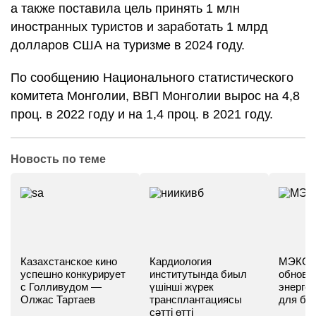
а также поставила цель принять 1 млн
иностранных туристов и заработать 1 млрд
долларов США на туризме в 2024 году.
По сообщению Национального статистического
комитета Монголии, ВВП Монголии вырос на 4,8
проц. в 2022 году и на 1,4 проц. в 2021 году.
Новость по теме
Казахстанское кино
Кардиология
МЭКС -
успешно конкурирует
институтында биыл
обновл
с Голливудом —
үшінші жүрек
энергет
Олжас Тартаев
трансплантациясы
для бу
сәтті өтті