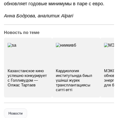
обновляет годовые минимумы в паре с евро.
Анна Бодрова, аналитик Alpari
Новость по теме
Казахстанское кино
Кардиология
МЭКС -
успешно конкурирует
институтында биыл
обновл
с Голливудом —
үшінші жүрек
энергет
Олжас Тартаев
трансплантациясы
для бу
сәтті өтті
Новости