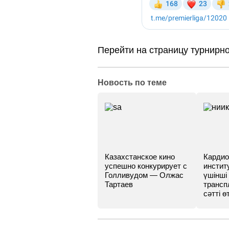
Перейти на страницу турнирн
Новость по теме
Казахстанское кино
Кардио
успешно конкурирует с
инстит
Голливудом — Олжас
үшінші
Тартаев
трансп
сәтті өт