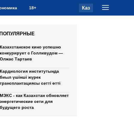
Каз
ономика
18+
ПОПУЛЯРНЫЕ
Казахстанское кино успешно
конкурирует с Голливудом —
Олжас Тартаев
Кардиология институтында
биыл үшінші жүрек
трансплантациясы сәтті өтті
МЭКС - как Казахстан обновляет
энергетические сети для
будущего роста