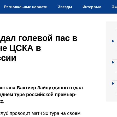
Региональные новости
Звезды
Интервью
Эк
дал голевой пас в
че ЦСКА в
ссии
хстана Бахтиер Зайнутдинов отдал
еднем туре российской премьер-
z.
клуб проводит матч 30 тура на своем