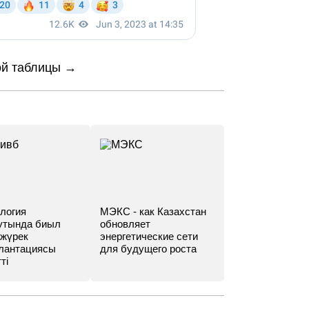
ой таблицы →
логия
МЭКС - как Казахстан
утында биыл
обновляет
 жүрек
энергетические сети
лантациясы
для будущего роста
ті