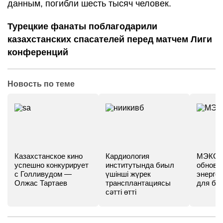
данным, погибли шесть тысяч человек.
Турецкие фанаты поблагодарили
казахстанских спасателей перед матчем Лиги
конференций
Новость по теме
Казахстанское кино
Кардиология
МЭКС -
успешно конкурирует
институтында биыл
обновл
с Голливудом —
үшінші жүрек
энергет
Олжас Тартаев
трансплантациясы
для бу
сәтті өтті