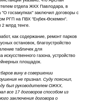
инстанции указано, что Арслан
ителем отдела ЖКХ Павлодара, в
 "О госзакупках" заключил договоры с
ом РГП на ПВХ "Еңбек-Өскемен".
 2 млрд тенге.
работ, как содержание, ремонт парков
бусных остановок, благоустройство
вление табличек для
 искусственного газона, устройство
ейнерных площадок.
кбаров вину в совершении
ушения не признал. Суду пояснил,
оду был руководителем ОЖКХ,
ал все 17 договоров способом из
ого заключения договора о