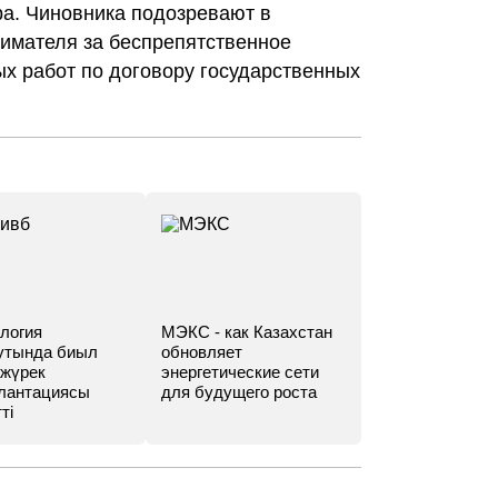
а. Чиновника подозревают в
нимателя за беспрепятственное
х работ по договору государственных
логия
МЭКС - как Казахстан
утында биыл
обновляет
 жүрек
энергетические сети
лантациясы
для будущего роста
ті