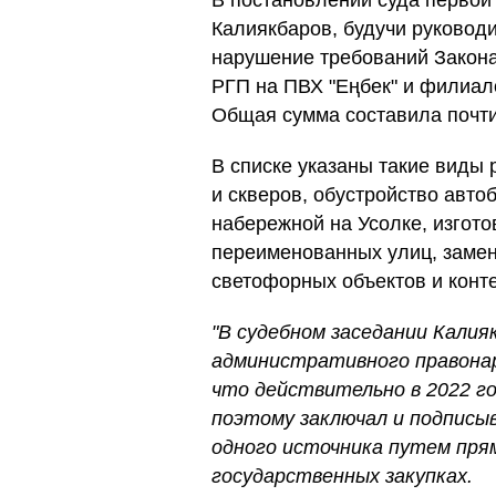
В постановлении суда первой 
Калиякбаров, будучи руковод
нарушение требований Закона
РГП на ПВХ "Еңбек" и филиал
Общая сумма составила почти
В списке указаны такие виды 
и скверов, обустройство авто
набережной на Усолке, изгото
переименованных улиц, замена
светофорных объектов и конт
"В судебном заседании Калия
административного правонар
что действительно в 2022 г
поэтому заключал и подписыв
одного источника путем прям
государственных закупках.