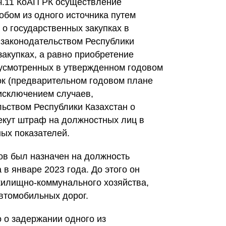
 ч.11 КоАП РК осуществление
обом из одного источника путем
о государственных закупках в
 законодательством Республики
закупках, а равно приобретение
едусмотренных в утвержденном годовом
ок (предварительном годовом плане
 исключением случаев,
ьством Республики Казахстан о
лекут штраф на должностных лиц в
ных показателей.
в был назначен на должность
в январе 2023 года. До этого он
жилищно-коммунального хозяйства,
автомобильных дорог.
 о задержании одного из