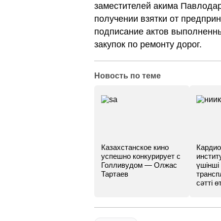
заместителей акима Павлодар
получении взятки от предпри
подписание актов выполненны
закупок по ремонту дорог.
Новость по теме
Казахстанское кино
Кардио
успешно конкурирует с
инстит
Голливудом — Олжас
үшінші
Тартаев
трансп
сәтті өт