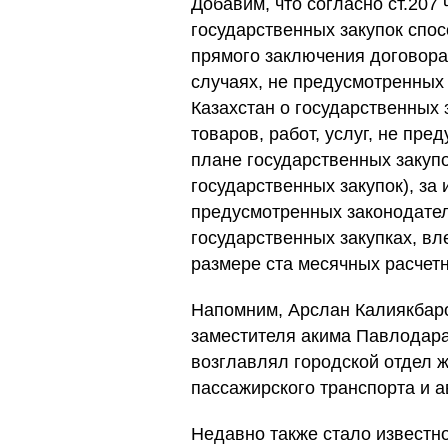
Добавим, что согласно ст.207
государственных закупок спос
прямого заключения договора 
случаях, не предусмотренных
Казахстан о государственных 
товаров, работ, услуг, не пр
плане государственных закуп
государственных закупок), за
предусмотренных законодател
государственных закупках, в
размере ста месячных расчет
Напомним, Арслан Калиякбаро
заместителя акима Павлодара 
возглавлял городской отдел 
пассажирского транспорта и 
Недавно также стало известно