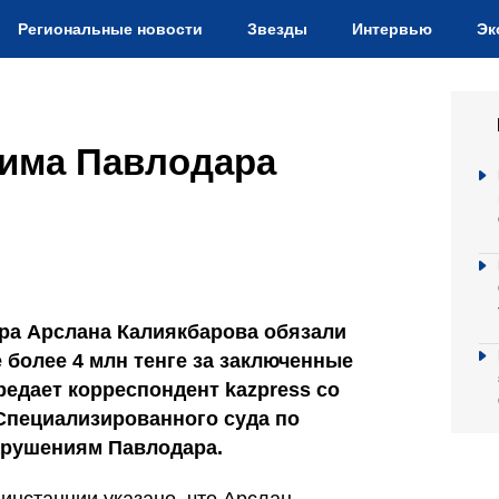
Региональные новости
Звезды
Интервью
Эк
кима Павлодара
ра Арслана Калиякбарова обязали
 более 4 млн тенге за заключенные
едает корреспондент kazpress со
Специализированного суда по
рушениям Павлодара.