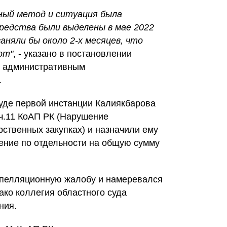
ный метод и ситуация была
редства были выделены в мае 2022
аняли бы около 2-х месяцев, что
от"
, - указано в постановлении
о административным
.
уде первой инстанции Калиякбарова
 ч.11 КоАП РК (Нарушение
рственных закупках) и назначили ему
ение по отдельности на общую сумму
пелляционную жалобу и намеревался
ако коллегия областного суда
ния.