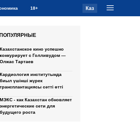
Каз
ономика
18+
ПОПУЛЯРНЫЕ
Казахстанское кино успешно
конкурирует с Голливудом —
Олжас Тартаев
Кардиология институтында
биыл үшінші жүрек
трансплантациясы сәтті өтті
МЭКС - как Казахстан обновляет
энергетические сети для
будущего роста