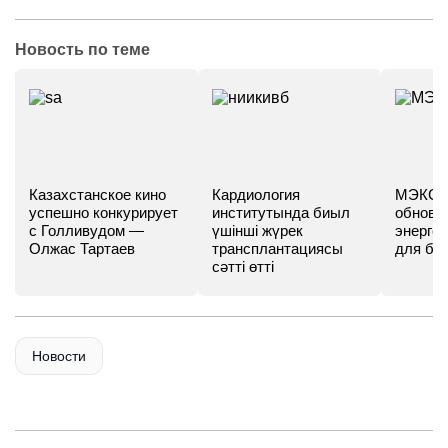
Новость по теме
Казахстанское кино
Кардиология
МЭКС -
успешно конкурирует
институтында биыл
обновл
с Голливудом —
үшінші жүрек
энергет
Олжас Тартаев
трансплантациясы
для бу
сәтті өтті
Новости