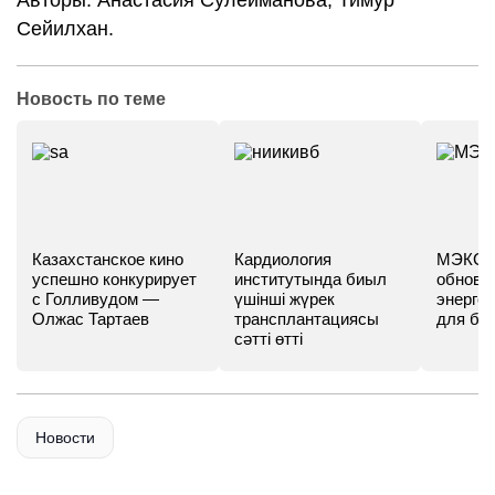
Авторы: Анастасия Сулейманова, Тимур
Сейилхан.
Новость по теме
Казахстанское кино
Кардиология
МЭКС -
успешно конкурирует
институтында биыл
обновл
с Голливудом —
үшінші жүрек
энергет
Олжас Тартаев
трансплантациясы
для бу
сәтті өтті
Новости