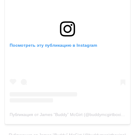
Посмотреть эту публикацию в Instagram
Публикация от James “Buddy” McGirt (@buddymcgirtboxing)