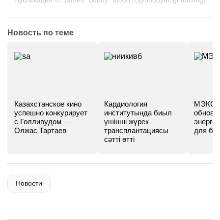
Публикация от James “Buddy” McGirt (@buddymcgirtboxing)
Новость по теме
Казахстанское кино
Кардиология
МЭКС -
успешно конкурирует
институтында биыл
обновл
с Голливудом —
үшінші жүрек
энергет
Олжас Тартаев
трансплантациясы
для бу
сәтті өтті
Новости