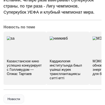
Испании, четыре раза выигрывал Суперкубок
страны, по три раза - Лигу чемпионов,
Суперкубок УЕФА и клубный чемпионат мира.
Новость по теме
Казахстанское кино
Кардиология
МЭКС -
успешно конкурирует
институтында биыл
обновл
с Голливудом —
үшінші жүрек
энергет
Олжас Тартаев
трансплантациясы
для бу
сәтті өтті
Новости