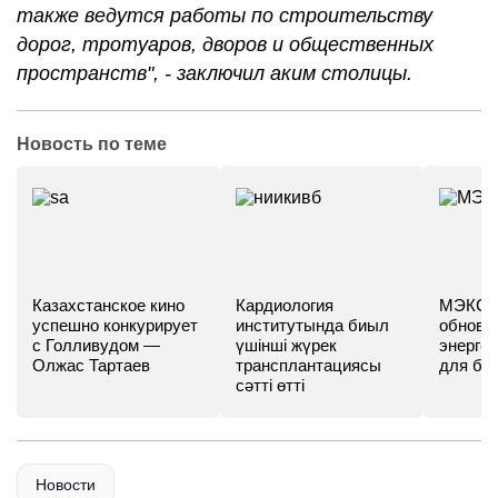
также ведутся работы по строительству
дорог, тротуаров, дворов и общественных
пространств", - заключил аким столицы.
Новость по теме
Казахстанское кино
Кардиология
МЭКС -
успешно конкурирует
институтында биыл
обновл
с Голливудом —
үшінші жүрек
энергет
Олжас Тартаев
трансплантациясы
для бу
сәтті өтті
Новости