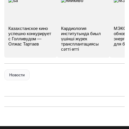
Казахстанское кино
Кардиология
МЭКС -
успешно конкурирует
институтында биыл
обновл
с Голливудом —
үшінші жүрек
энергет
Олжас Тартаев
трансплантациясы
для бу
сәтті өтті
Новости