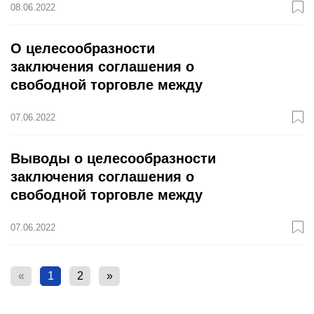
08.06.2022
О целесообразности
заключения соглашения о
свободной торговле между
ЕАЭС и ОАЭ
07.06.2022
Выводы о целесообразности
заключения соглашения о
свободной торговле между
ЕАЭС и ОАЭ могут быть
07.06.2022
представлены уже в этом году
«
1
2
»