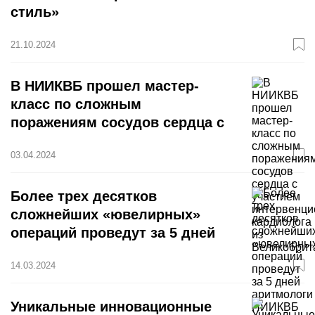
стиль»
21.10.2024
В НИИКВБ прошел мастер-
класс по сложным
поражениям сосудов сердца c
участием интервенционного
03.04.2024
кардиолога из Великобритании
Более трех десятков
сложнейших «ювелирных»
операций проведут за 5 дней
аритмологи НИИКВБ
14.03.2024
совместно с российским
профессором
Уникальные инновационные