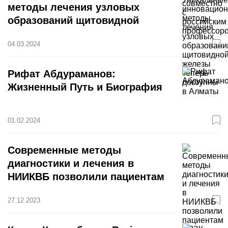
методы лечения узловых
образований щитовидной
железы теперь доступны в
04.03.2024
Алматы
Рифат Абдураманов:
Жизненный Путь и Биография
01.02.2024
Современные методы
диагностики и лечения в
НИИКВБ позволили пациентам
с ВЗК добиться ремиссии
27.12.2023
заболевания и сохранять
трудоспособность