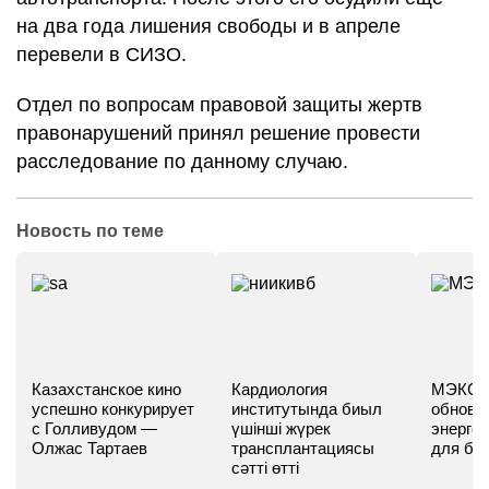
на два года лишения свободы и в апреле
перевели в СИЗО.
Отдел по вопросам правовой защиты жертв
правонарушений принял решение провести
расследование по данному случаю.
Новость по теме
Казахстанское кино
Кардиология
МЭКС -
успешно конкурирует
институтында биыл
обновл
с Голливудом —
үшінші жүрек
энергет
Олжас Тартаев
трансплантациясы
для бу
сәтті өтті