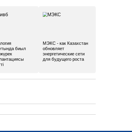
логия
МЭКС - как Казахстан
утында биыл
обновляет
 жүрек
энергетические сети
лантациясы
для будущего роста
ті