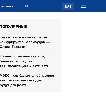
Каз
ономика
18+
ПОПУЛЯРНЫЕ
Казахстанское кино успешно
конкурирует с Голливудом —
Олжас Тартаев
Кардиология институтында
биыл үшінші жүрек
трансплантациясы сәтті өтті
МЭКС - как Казахстан обновляет
энергетические сети для
будущего роста