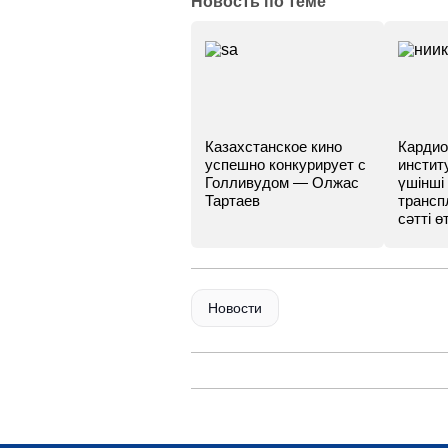
Новость по теме
Казахстанское кино
Кардио
успешно конкурирует с
инстит
Голливудом — Олжас
үшінші
Тартаев
трансп
сәтті өт
Новости