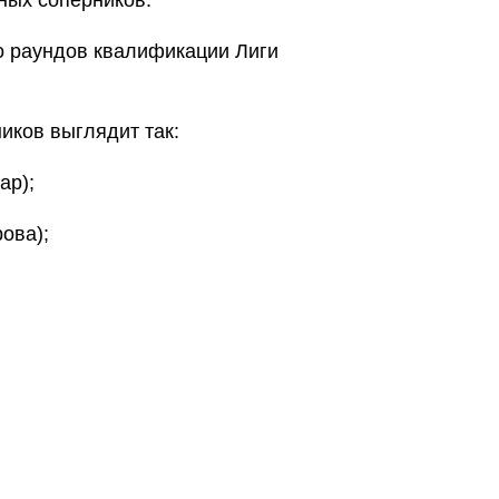
ных соперников.
о раундов квалификации Лиги
.
иков выглядит так:
ар);
ова);