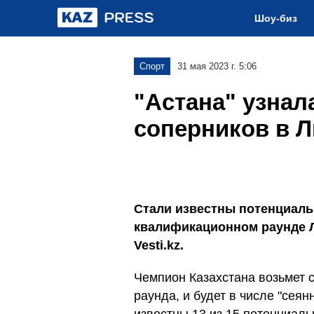
Шоу-биз
Спорт
31 мая 2023 г. 5:06
"Астана" узна
соперников в 
Стали известны потенциаль
квалификационном раунде 
Vesti.kz.
Чемпион Казахстана возьмет 
раунда, и будет в числе "сея