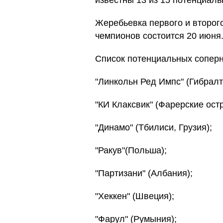
известны 13 из 15 потенциаль
Жеребьевка первого и второг
чемпионов состоится 20 июня
Список потенциальных соперн
"Линкольн Ред Импс" (Гибралт
"КИ Клаксвик" (Фарерские остр
"Динамо" (Тбилиси, Грузия);
"Ракув"(Польша);
"Партизани" (Албания);
"Хеккен" (Швеция);
"Фарул" (Румыния);