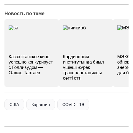
Новость по теме
Казахстанское кино
Кардиология
МЭКС -
успешно конкурирует
институтында биыл
обновл
с Голливудом —
үшінші жүрек
энергет
Олжас Тартаев
трансплантациясы
для бу
сәтті өтті
США
Карантин
COVID - 19