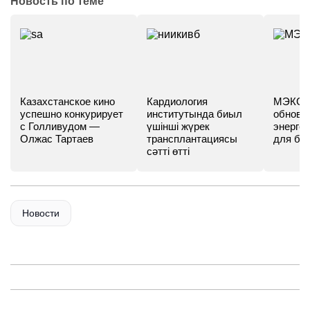
Новость по теме
Казахстанское кино
Кардиология
МЭКС -
успешно конкурирует
институтында биыл
обновл
с Голливудом —
үшінші жүрек
энергет
Олжас Тартаев
трансплантациясы
для бу
сәтті өтті
Новости