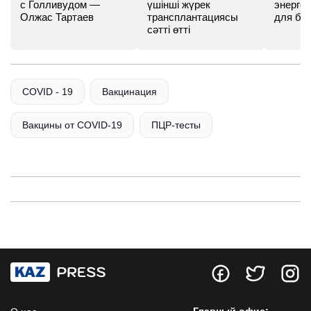
с Голливудом —
үшінші жүрек
энергет
Олжас Тартаев
трансплантациясы
для бу
сәтті өтті
COVID - 19
Вакцинация
Вакцины от COVID-19
ПЦР-тесты