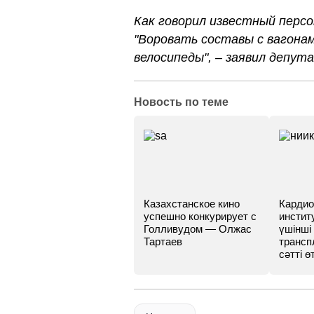
Как говорил известный персо
"Воровать составы с вагонам
велосипеды", – заявил депут
Новость по теме
Казахстанское кино
Кардио
успешно конкурирует с
инстит
Голливудом — Олжас
үшінші
Тартаев
трансп
сәтті өт