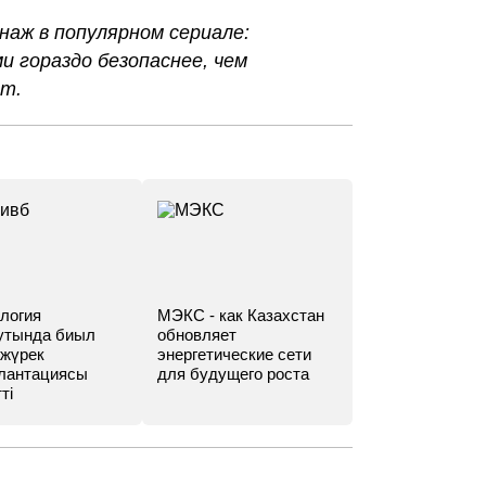
наж в популярном сериале:
и гораздо безопаснее, чем
ат.
логия
МЭКС - как Казахстан
утында биыл
обновляет
 жүрек
энергетические сети
лантациясы
для будущего роста
ті