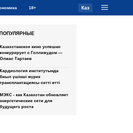
Каз
ономика
18+
ПОПУЛЯРНЫЕ
Казахстанское кино успешно
конкурирует с Голливудом —
Олжас Тартаев
Кардиология институтында
биыл үшінші жүрек
трансплантациясы сәтті өтті
МЭКС - как Казахстан обновляет
энергетические сети для
будущего роста