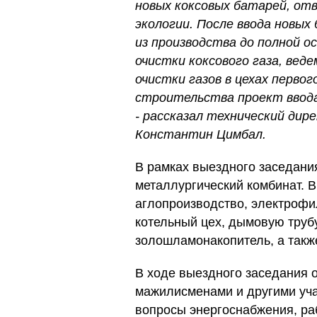
новых коксовых батарей, от
экологии. После ввода новы
из производства до полной о
очистки коксового газа, вед
очистки газов в цехах перво
строительства проект ввода
- рассказал технический ди
Константин Цимбал.
В рамках выездного заседан
металлургический комбинат. 
аглопроизводство, электроф
котельный цех, дымовую труб
золошламонакопитель, а так
В ходе выездного заседания 
мажилисменами и другими уча
вопросы энергоснабжения, ра