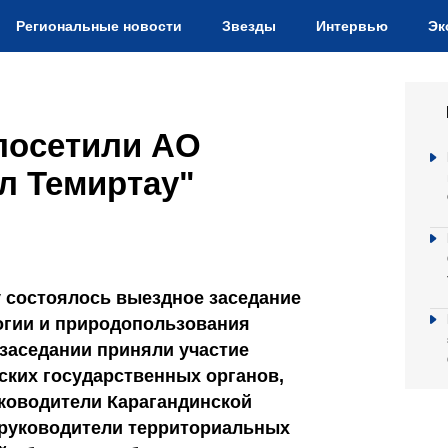
Региональные новости
Звезды
Интервью
Эк
посетили АО
л Темиртау"
у состоялось выездное заседание
огии и природопользования
 заседании приняли участие
ских государственных органов,
уководители Карагандинской
, руководители территориальных