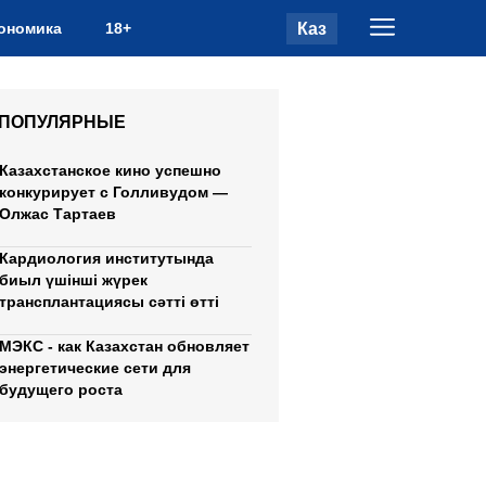
Каз
ономика
18+
ПОПУЛЯРНЫЕ
Казахстанское кино успешно
конкурирует с Голливудом —
Олжас Тартаев
Кардиология институтында
биыл үшінші жүрек
трансплантациясы сәтті өтті
МЭКС - как Казахстан обновляет
энергетические сети для
будущего роста