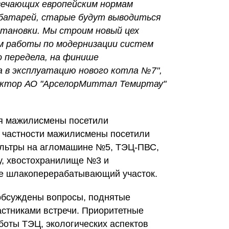
вечающих европейским нормам
х батарей, старые будут выводиться
становки. Мы строим новый цех
ем работы по модернизации систем
го передела, на финише
 в эксплуатацию нового котла №7",
ректор АО "АрселорМиттал Темиртау"
ия мажилисмены посетили
В частности мажилисмены посетили
ильтры на агломашине №5, ТЭЦ-ПВС,
у, хвостохранилище №3 и
же шлакоперерабатывающий участок.
обсуждены вопросы, поднятые
стниками встречи. Приоритетные
боты ТЭЦ, экологических аспектов