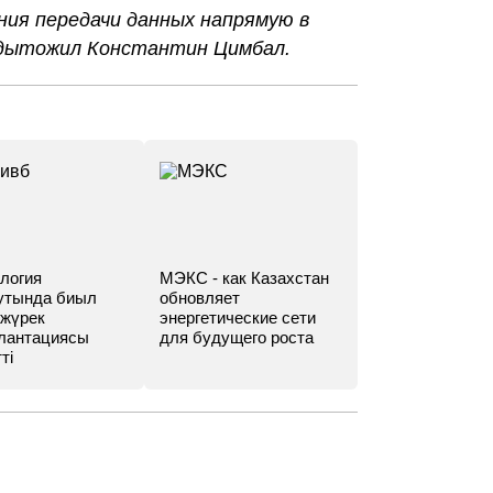
ия передачи данных напрямую в
одытожил Константин Цимбал.
логия
МЭКС - как Казахстан
утында биыл
обновляет
 жүрек
энергетические сети
лантациясы
для будущего роста
ті