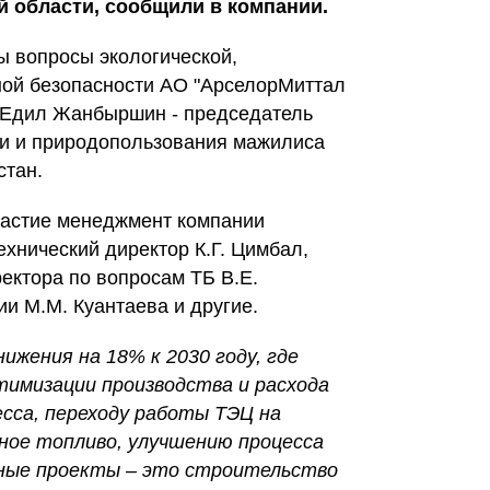
й области, сообщили в компании.
ы вопросы экологической,
ной безопасности АО "АрселорМиттал
л Едил Жанбыршин - председатель
ии и природопользования мажилиса
стан.
частие менеджмент компании
ехнический директор К.Г. Цимбал,
ектора по вопросам ТБ В.Е.
ии М.М. Куантаева и другие.
ижения на 18% к 2030 году, где
тимизации производства и расхода
сса, переходу работы ТЭЦ на
зное топливо, улучшению процесса
пные проекты – это строительство