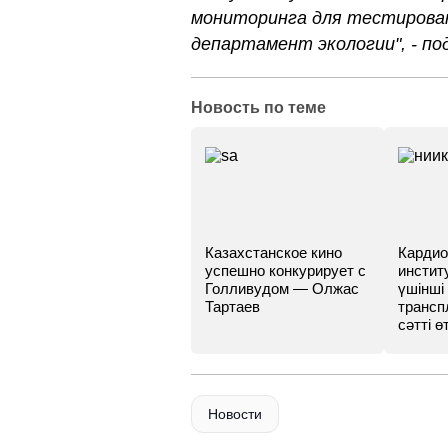
мониторинга для тестирован
департамент экологии", - п
Новость по теме
Казахстанское кино
Кардио
успешно конкурирует с
инстит
Голливудом — Олжас
үшінші
Тартаев
трансп
сәтті өт
Новости