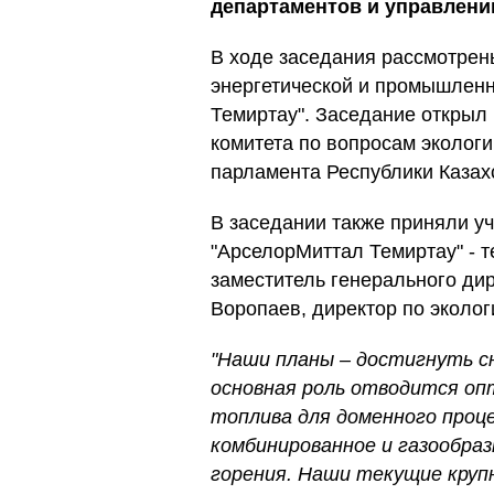
департаментов и управлени
В ходе заседания рассмотрен
энергетической и промышлен
Темиртау". Заседание откры
комитета по вопросам эколог
парламента Республики Казах
В заседании также приняли у
"АрселорМиттал Темиртау" - т
заместитель генерального дир
Воропаев, директор по эколог
"Наши планы – достигнуть сн
основная роль отводится оп
топлива для доменного проце
комбинированное и газообра
горения. Наши текущие кру