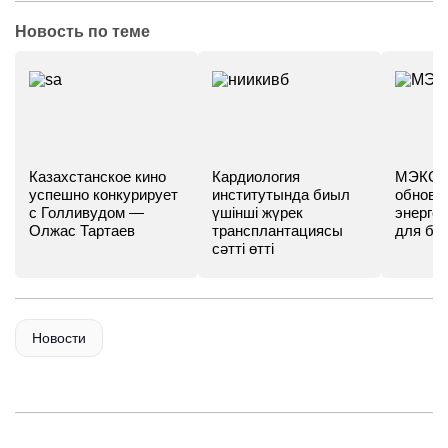
Новость по теме
Казахстанское кино
Кардиология
МЭКС -
успешно конкурирует
институтында биыл
обновл
с Голливудом —
үшінші жүрек
энергет
Олжас Тартаев
трансплантациясы
для бу
сәтті өтті
Новости