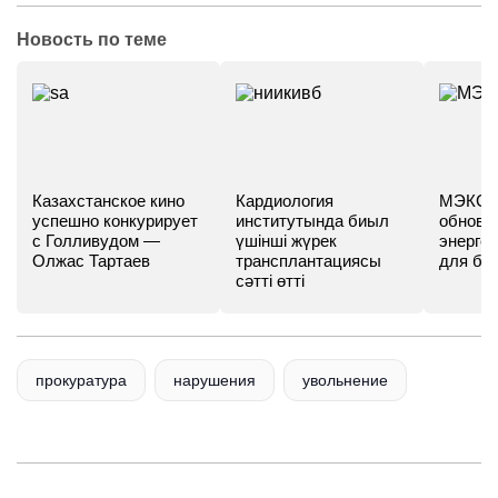
Новость по теме
Казахстанское кино
Кардиология
МЭКС -
успешно конкурирует
институтында биыл
обновл
с Голливудом —
үшінші жүрек
энергет
Олжас Тартаев
трансплантациясы
для бу
сәтті өтті
прокуратура
нарушения
увольнение