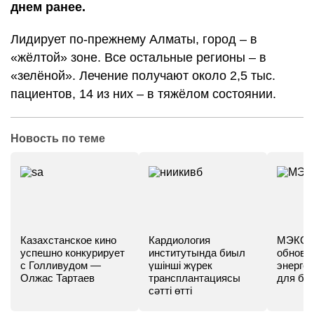
днем ранее.
Лидирует по-прежнему Алматы, город – в
«жёлтой» зоне. Все остальные регионы – в
«зелёной». Лечение получают около 2,5 тыс.
пациентов, 14 из них – в тяжёлом состоянии.
Новость по теме
Казахстанское кино
Кардиология
МЭКС -
успешно конкурирует
институтында биыл
обновл
с Голливудом —
үшінші жүрек
энергет
Олжас Тартаев
трансплантациясы
для бу
сәтті өтті